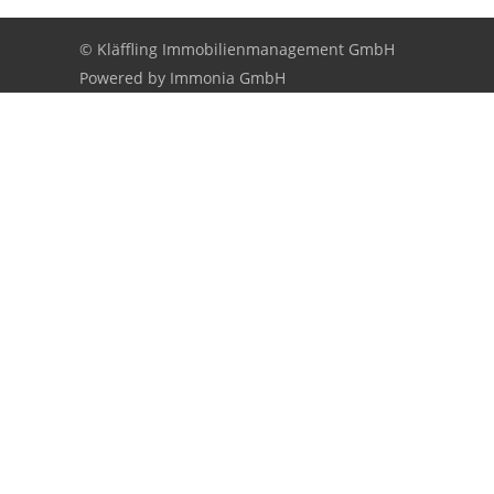
© Kläffling Immobilienmanagement GmbH
Powered by
Immonia GmbH