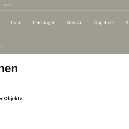
16.30 Uhr
Team
Leistungen
Service
Angebote
K
h
hen
er Objekte.