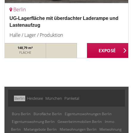
Berlin
UG-Lagerfläche mit überdachter Laderampe und
Lastenaufzug
Halle / Lager / Produktion
148,79 m²
FLÄCHE
Berlin
Heidesee
München
Panketal
Büro Berlin
Bürofläche Berlin
Eigentumswohnungen Berlin
Eigentumswohnung Berlin
Gewerbeimmobilien Berlin
Immo
Berlin
Mietangebote Berlin
Mietwohnungen Berlin
Mietwohnung