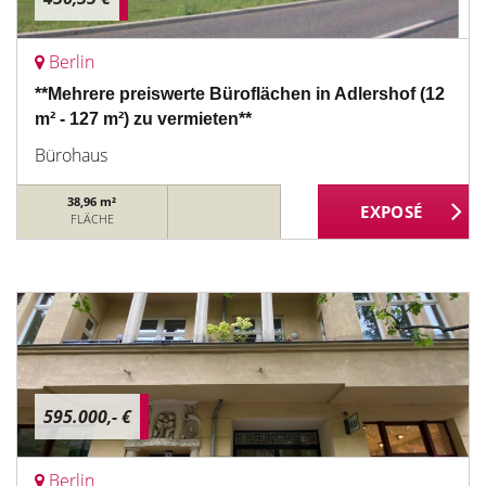
Berlin
**Mehrere preiswerte Büroflächen in Adlershof (12
m² - 127 m²) zu vermieten**
Bürohaus
38,96 m²
FLÄCHE
595.000,- €
Berlin