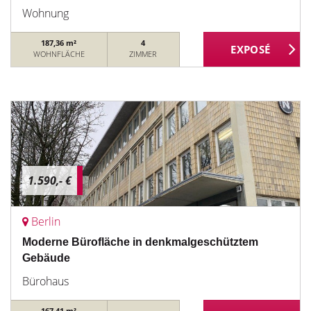
Wohnung
187,36 m²
4
WOHNFLÄCHE
ZIMMER
1.590,- €
Berlin
Moderne Bürofläche in denkmalgeschütztem
Gebäude
Bürohaus
167,41 m²