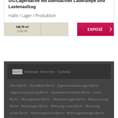
UG-Lagerfläche mit überdachter Laderampe und
Lastenaufzug
Halle / Lager / Produktion
148,79 m²
FLÄCHE
Berlin
Heidesee
München
Panketal
Büro Berlin
Bürofläche Berlin
Eigentumswohnungen Berlin
Eigentumswohnung Berlin
Gewerbeimmobilien Berlin
Immo
Berlin
Mietangebote Berlin
Mietwohnungen Berlin
Mietwohnung
Berlin
Wohnungen Berlin
Wohnung miete Berlin
Wohnung
suche Berlin
Wohnungssuche Berlin
Wohnungsanzeigen Berlin