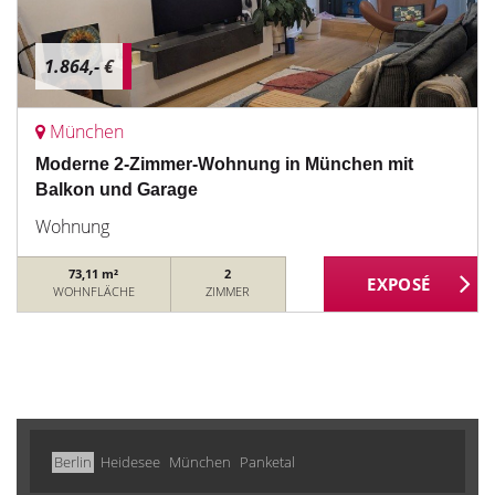
1.864,- €
München
Moderne 2-Zimmer-Wohnung in München mit
Balkon und Garage
Wohnung
73,11 m²
2
WOHNFLÄCHE
ZIMMER
Berlin
Heidesee
München
Panketal