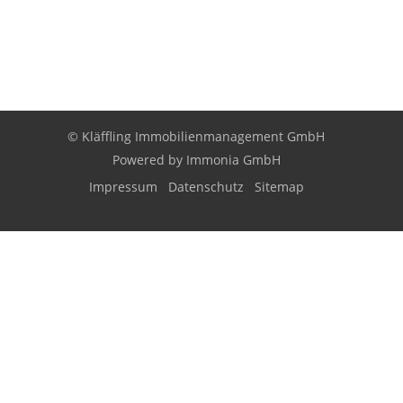
© Kläffling Immobilienmanagement GmbH
Powered by
Immonia GmbH
Impressum
Datenschutz
Sitemap