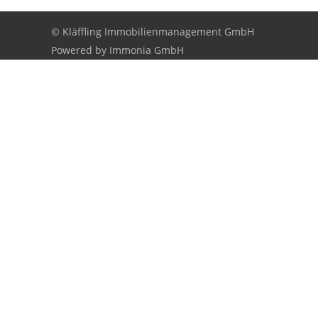
© Kläffling Immobilienmanagement GmbH
Powered by
Immonia GmbH