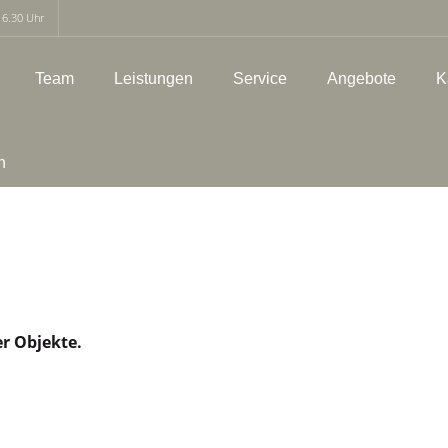
16.30 Uhr
Team
Leistungen
Service
Angebote
K
h
er Objekte.