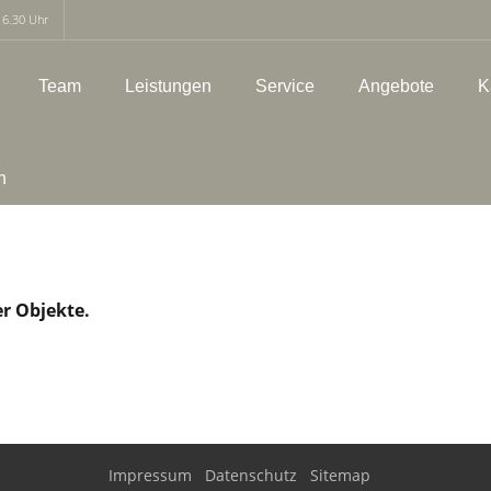
16.30 Uhr
Team
Leistungen
Service
Angebote
K
h
er Objekte.
Impressum
Datenschutz
Sitemap