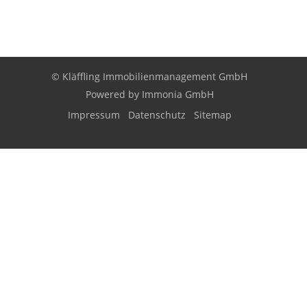
© Kläffling Immobilienmanagement GmbH
Powered by
Immonia GmbH
Impressum
Datenschutz
Sitemap